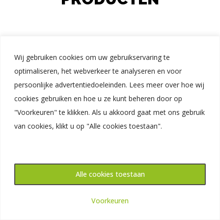
Wij gebruiken cookies om uw gebruikservaring te
optimaliseren, het webverkeer te analyseren en voor
persoonlijke advertentiedoeleinden. Lees meer over hoe wij
cookies gebruiken en hoe u ze kunt beheren door op
"Voorkeuren" te klikken. Als u akkoord gaat met ons gebruik
van cookies, klikt u op "Alle cookies toestaan".
LED SCHERMEN
Op zoek naar LED schermen waarmee u indruk kunt
maken? Steeds vaker worden er prachtige schermen
Alle cookies toestaan
toegepast en de vraag naar kwalitatieve oplossingen
neemt toe.
Plan een online demo in
Voorkeuren
powered by Calendly
Lees meer