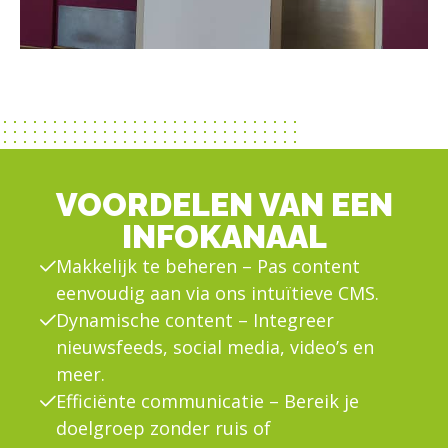
VOORDELEN VAN EEN
INFOKANAAL
Makkelijk te beheren – Pas content
eenvoudig aan via ons intuïtieve CMS.
Dynamische content – Integreer
nieuwsfeeds, social media, video’s en
meer.
Efficiënte communicatie – Bereik je
doelgroep zonder ruis of