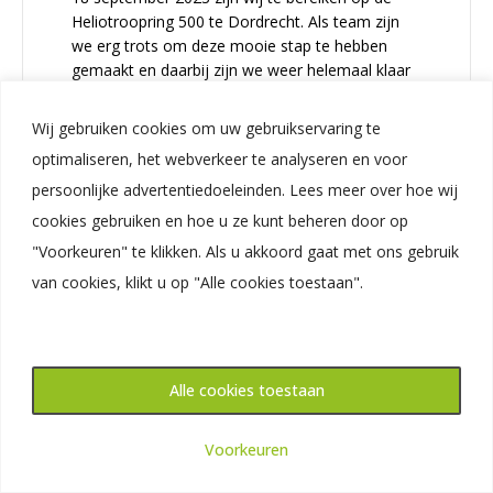
Heliotroopring 500 te Dordrecht. Als team zijn
we erg trots om deze mooie stap te hebben
gemaakt en daarbij zijn we weer helemaal klaar
voor de toekomst. Nieuwe […]
Wij gebruiken cookies om uw gebruikservaring te
optimaliseren, het webverkeer te analyseren en voor
persoonlijke advertentiedoeleinden. Lees meer over hoe wij
cookies gebruiken en hoe u ze kunt beheren door op
"Voorkeuren" te klikken. Als u akkoord gaat met ons gebruik
van cookies, klikt u op "Alle cookies toestaan".
Alle cookies toestaan
Plan een online demo in
Display4all BV neemt JOAN
Voorkeuren
powered by Calendly
Room Management op in het