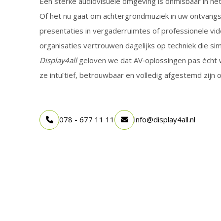
Een sterke audiovisuele omgeving is onmisbaar in he
Of het nu gaat om achtergrondmuziek in uw ontvangs
presentaties in vergaderruimtes of professionele vi
organisaties vertrouwen dagelijks op techniek die s
Display4all
geloven we dat AV‑oplossingen pas écht
ze intuïtief, betrouwbaar en volledig afgestemd zij
078 - 677 11 11
info@display4all.nl