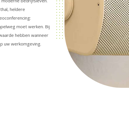
t moderne bedrijfsleven.
thal, heldere
deoconferencing:
impelweg moet werken. Bij
 waarde hebben wanneer
n op uw werkomgeving.