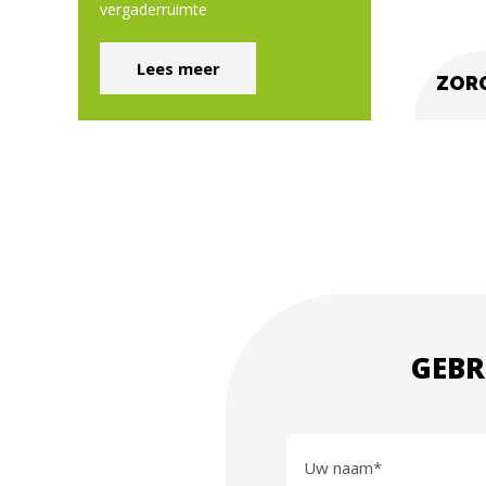
vergaderruimte
Lees meer
ZOR
GEBR