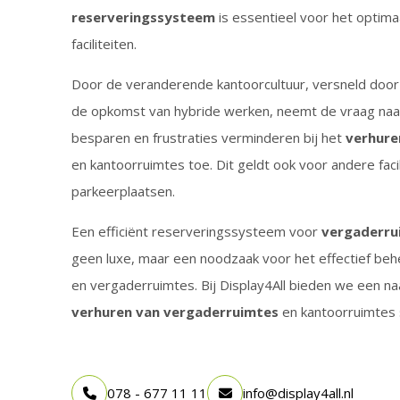
reserveringssysteem
is essentieel voor het optim
faciliteiten.
Door de veranderende kantoorcultuur, versneld door 
de opkomst van hybride werken, neemt de vraag naar 
besparen en frustraties verminderen bij het
verhure
en kantoorruimtes toe. Dit geldt ook voor andere facil
parkeerplaatsen.
Een efficiënt reserveringssysteem voor
vergaderru
geen luxe, maar een noodzaak voor het effectief be
en vergaderruimtes. Bij Display4All bieden we een na
verhuren van vergaderruimtes
en kantoorruimtes 
078 - 677 11 11
info@display4all.nl