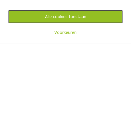
Alle cookies toestaan
Plan een online demo in
Voorkeuren
powered by Calendly
LED SCHERMEN
Op zoek naar LED schermen waarmee u indruk kunt
maken? Steeds vaker worden er prachtige schermen
toegepast en de vraag naar kwalitatieve oplossingen
neemt toe.
Lees meer