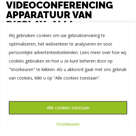
VIDEOCONFERENCING
APPARATUUR VAN
DISPLAY4ALL!
Wij gebruiken cookies om uw gebruikservaring te
De videoconferencing apparatuur van Display4All biedt niet
optimaliseren, het webverkeer te analyseren en voor
persoonlijke advertentiedoeleinden. Lees meer over hoe wij
alleen voordelen op het gebied van communicatie en
cookies gebruiken en hoe u ze kunt beheren door op
kostenbesparing, maar ook voor het milieu. Door het
"Voorkeuren" te klikken. Als u akkoord gaat met ons gebruik
verminderen van reiskilometers en het gebruik van
van cookies, klikt u op "Alle cookies toestaan".
technologie in plaats van fysieke vergaderingen, draagt u
bij aan het verminderen van CO2-uitstoot en het behalen
van milieudoelstellingen. Dit past binnen het streven naar
maatschappelijk verantwoord ondernemen, wat voor veel
Alle cookies toestaan
moderne bedrijven een belangrijk onderdeel is.
Plan een online demo in
Voorkeuren
powered by Calendly