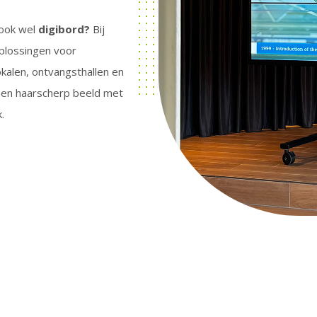
ook wel
digibord?
Bij
oplossingen voor
okalen, ontvangsthallen en
een haarscherp beeld met
.